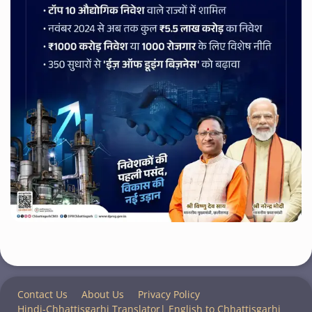
Contact Us
About Us
Privacy Policy
Hindi-Chhattisgarhi Translator| English to Chhattisgarhi