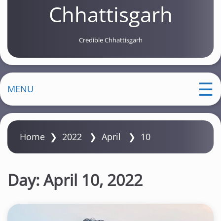
Chhattisgarh
Credible Chhattisgarh
MENU
Home
❯
2022
❯
April
❯
10
Day:
April 10, 2022