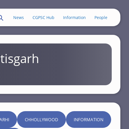
News
CGPSC Hub
Information
People
tisgarh
ARHI
CHHOLLYWOOD
INFORMATION