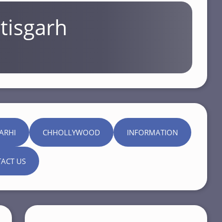
tisgarh
ARHI
CHHOLLYWOOD
INFORMATION
ACT US