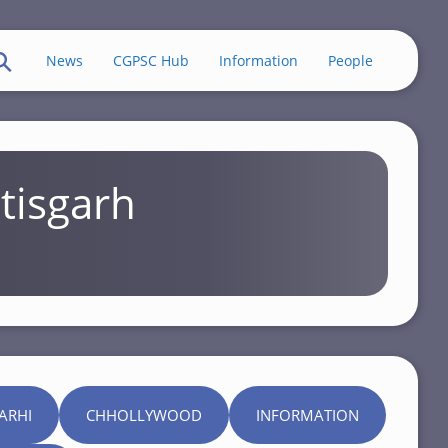
News
CGPSC Hub
Information
People
tisgarh
ARHI
CHHOLLYWOOD
INFORMATION