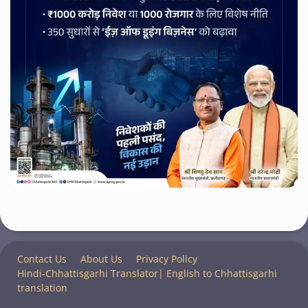
Contact Us
About Us
Privacy Policy
Hindi-Chhattisgarhi Translator| English to Chhattisgarhi
translation