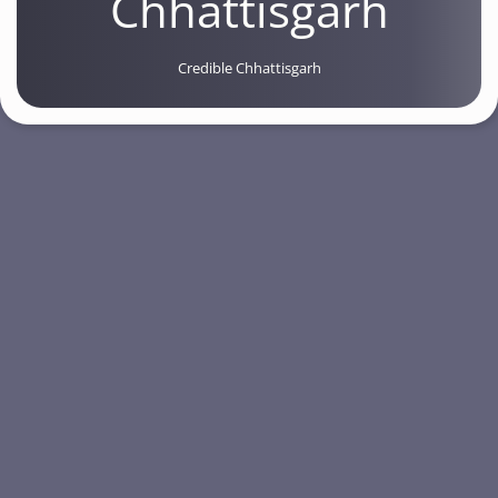
Chhattisgarh
Credible Chhattisgarh