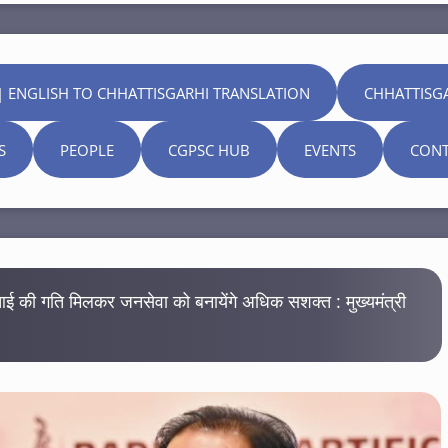
| ENGLISH TO CHHATTISGARHI TRANSLATION
CHHATTISG
S
PEOPLE
CGPSC HUB
EVENTS
CONT
ई की गति मिलकर जनसेवा को बनायेंगे अधिक सशक्त : मुख्यमंत्री