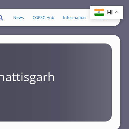
HI
News
CGPSC Hub
Information
People
hattisgarh