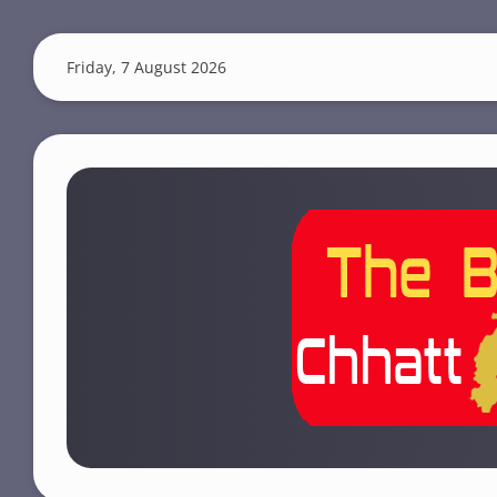
S
k
Friday, 7 August 2026
i
p
t
o
m
a
i
n
c
o
n
t
e
n
t