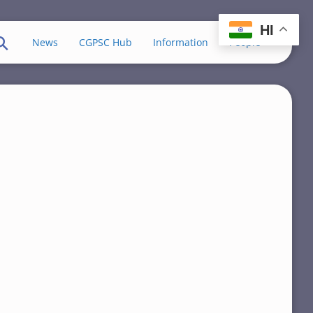
HI
News
CGPSC Hub
Information
People