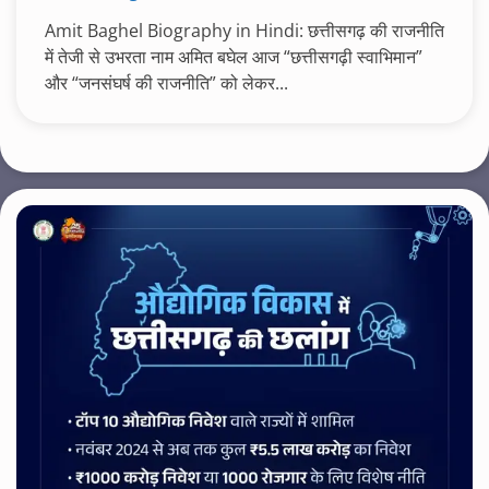
Amit Baghel Biography in Hindi: छत्तीसगढ़ की राजनीति
में तेजी से उभरता नाम अमित बघेल आज “छत्तीसगढ़ी स्वाभिमान”
और “जनसंघर्ष की राजनीति” को लेकर...