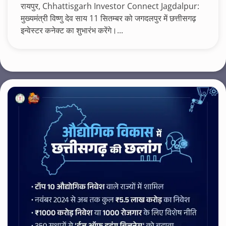
रायपुर, Chhattisgarh Investor Connect Jagdalpur:
मुख्यमंत्री विष्णु देव साय 11 सितम्बर को जगदलपुर में छत्तीसगढ़
इन्वेस्टर कनेक्ट का शुभारंभ करेंगे।...