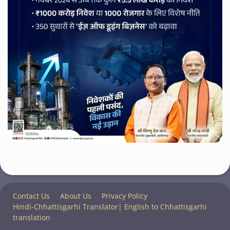
Contact Us
About Us
Privacy Policy
Hindi-Chhattisgarhi Translator| English to Chhattisgarhi
translation