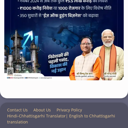
Contact Us
About Us
Privacy Policy
Hindi-Chhattisgarhi Translator| English to Chhattisgarhi
translation