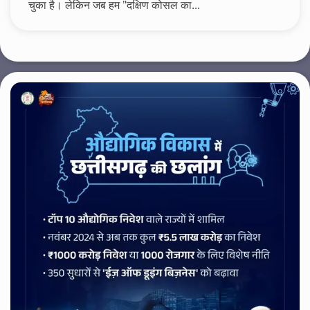
चुका है। लेकिन जब हम "दक्षिण कोसल का...