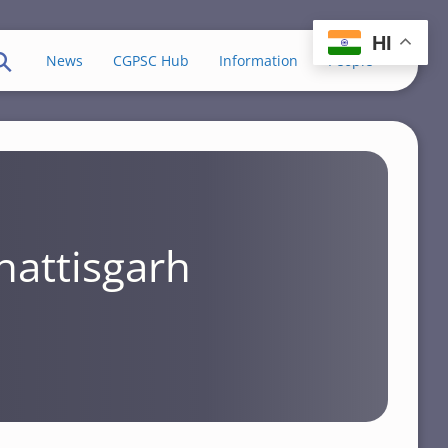
HI
News
CGPSC Hub
Information
People
hattisgarh