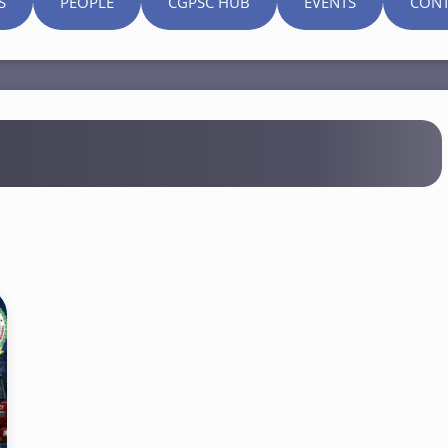
S
PEOPLE
CGPSC HUB
EVENTS
CONT