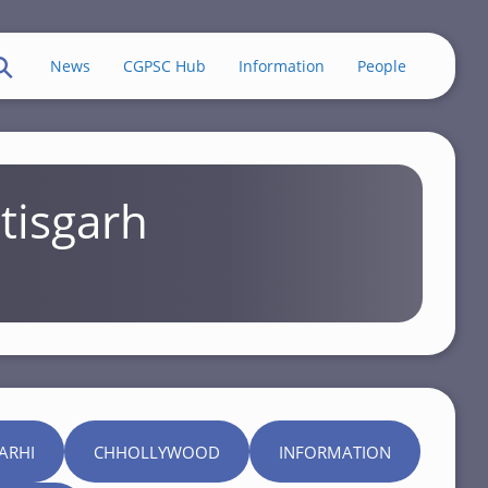
News
CGPSC Hub
Information
People
tisgarh
ARHI
CHHOLLYWOOD
INFORMATION