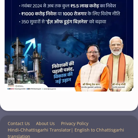
Contact Us
About Us
Privacy Policy
Hindi-Chhattisgarhi Translator| English to Chhattisgarhi
translation