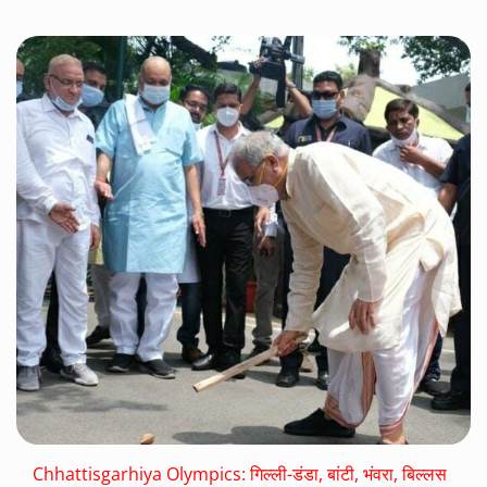
Chhattisgarhiya Olympics: गिल्ली-डंडा, बांटी, भंवरा, बिल्लस