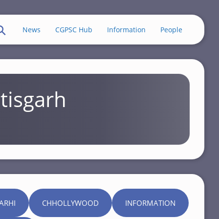
News
CGPSC Hub
Information
People
tisgarh
ARHI
CHHOLLYWOOD
INFORMATION