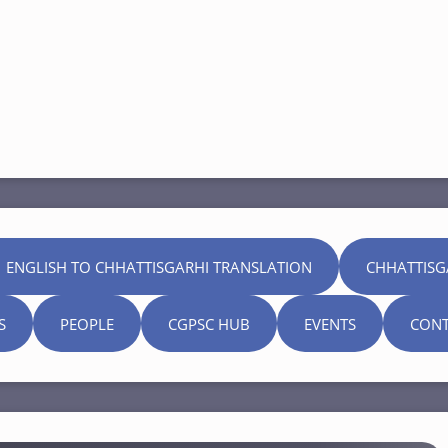
 ENGLISH TO CHHATTISGARHI TRANSLATION
CHHATTISG
S
PEOPLE
CGPSC HUB
EVENTS
CONT