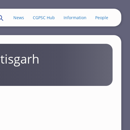
News
CGPSC Hub
Information
People
tisgarh