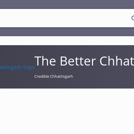
The Better Chhat
Credible Chhattisgarh