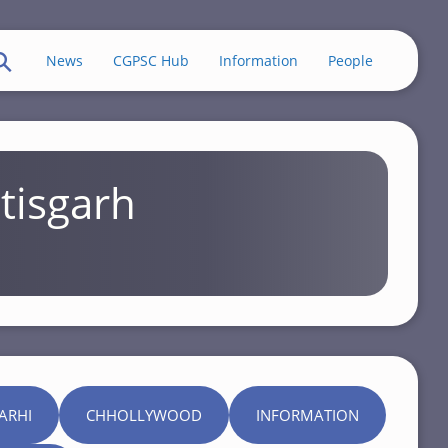
News
CGPSC Hub
Information
People
tisgarh
ARHI
CHHOLLYWOOD
INFORMATION