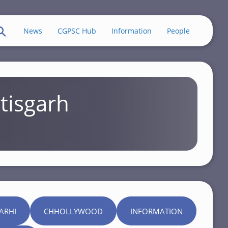
News
CGPSC Hub
Information
People
tisgarh
ARHI
CHHOLLYWOOD
INFORMATION