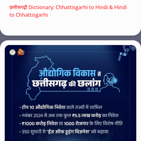
छत्तीसगढ़ी Dictionary: Chhattisgarhi to Hindi & Hindi
to Chhattisgarhi