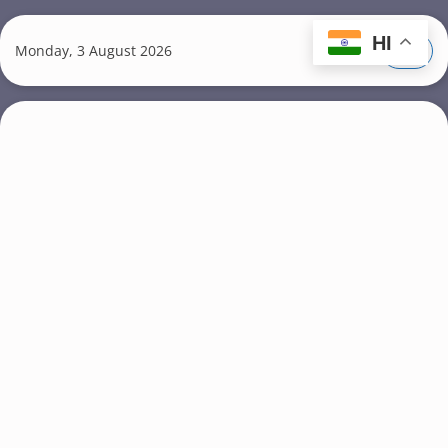
S
k
HI
Monday, 3 August 2026
i
p
t
o
m
a
i
n
c
o
n
t
e
n
t