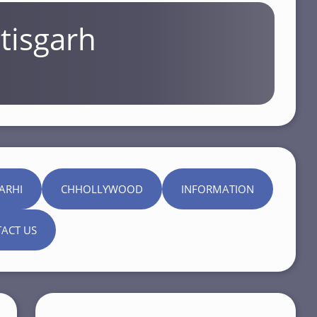
tisgarh
ARHI
CHHOLLYWOOD
INFORMATION
ACT US