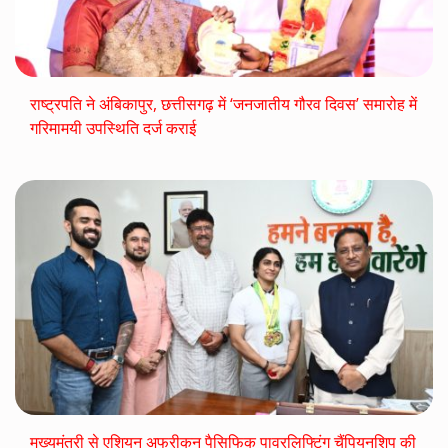
राष्ट्रपति ने अंबिकापुर, छत्तीसगढ़ में ‘जनजातीय गौरव दिवस’ समारोह में
गरिमामयी उपस्थिति दर्ज कराई
मुख्यमंत्री से एशियन अफ्रीकन पैसिफिक पावरलिफ्टिंग चैंपियनशिप की