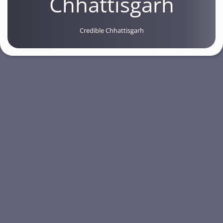
Chhattisgarh
Credible Chhattisgarh