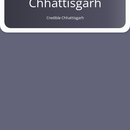
Chhattisgarh
Credible Chhattisgarh