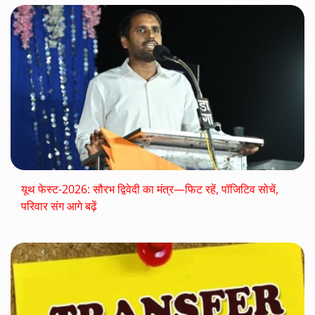
यूथ फेस्ट-2026: सौरभ द्विवेदी का मंत्र—फिट रहें, पॉजिटिव सोचें,
परिवार संग आगे बढ़ें