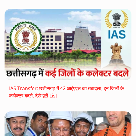
IAS Transfer: छत्तीसगढ़ में 42 आईएएस का तबादला, इन ज‍िलों के
कलेक्‍टर बदले, देखें पूरी List