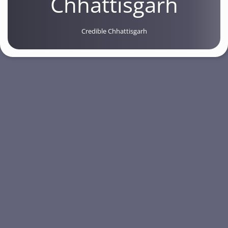
Chhattisgarh
Credible Chhattisgarh