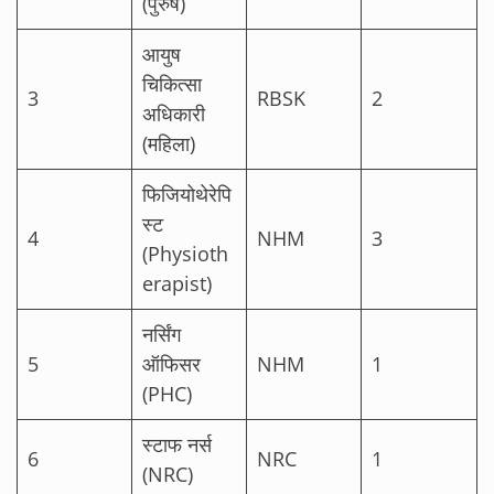
(पुरुष)
आयुष
चिकित्सा
3
RBSK
2
अधिकारी
(महिला)
फिजियोथेरेपि
स्ट
4
NHM
3
(Physioth
erapist)
नर्सिंग
5
ऑफिसर
NHM
1
(PHC)
स्टाफ नर्स
6
NRC
1
(NRC)