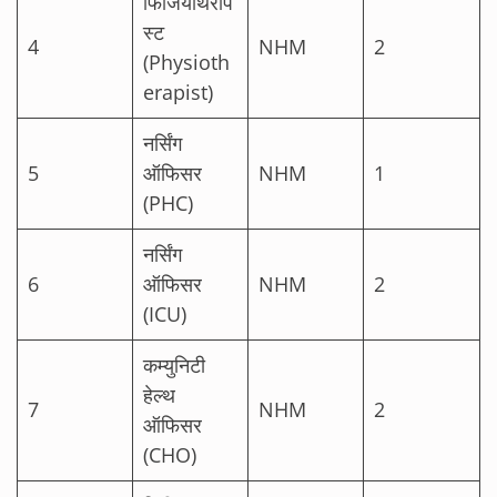
फिजियोथेरेपि
स्ट
4
NHM
2
(Physioth
erapist)
नर्सिंग
5
ऑफिसर
NHM
1
(PHC)
नर्सिंग
6
ऑफिसर
NHM
2
(ICU)
कम्युनिटी
हेल्थ
7
NHM
2
ऑफिसर
(CHO)