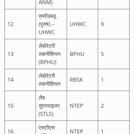
ANM)
एमपीडब्लू
12
(पुरुष) –
UHWC
9
UHWC
लेबोरेटरी
13
तकनीशियन
BPHU
5
(BPHU)
लेबोरेटरी
14
RBSK
1
तकनीशियन
लैब
15
सुपरवाइजर
NTEP
2
(STLS)
एसटीएस
16
NTEP
1