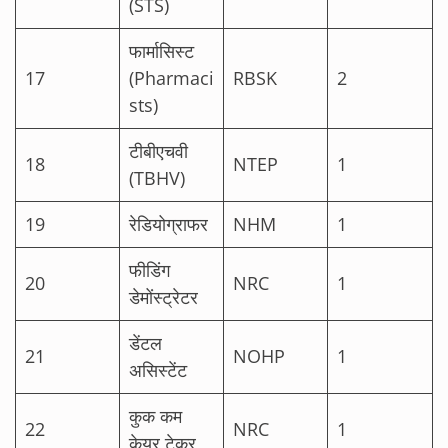
(STS)
फार्मासिस्ट
17
(Pharmaci
RBSK
2
sts)
टीबीएचवी
18
NTEP
1
(TBHV)
19
रेडियोग्राफर
NHM
1
फीडिंग
20
NRC
1
डेमोंस्ट्रेटर
डेंटल
21
NOHP
1
असिस्टेंट
कुक कम
22
NRC
1
केयर टेकर