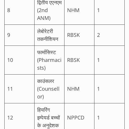
द्वितीय एएनएम
8
(2nd
NHM
1
ANM)
लेबोरेटरी
9
RBSK
2
तकनीशियन
फार्मासिस्ट
10
(Pharmaci
RBSK
1
sts)
काउंसलर
11
(Counsell
NHM
1
or)
हियरिंग
12
इम्पेयर्ड बच्चों
NPPCD
1
के अनुदेशक