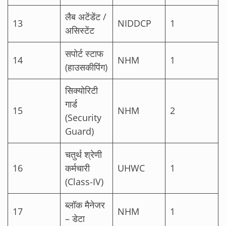
लैब अटेंडेंट /
13
NIDDCP
1
असिस्टेंट
सपोर्ट स्टाफ
14
NHM
1
(हाउसकीपिंग)
सिक्योरिटी
गार्ड
15
NHM
2
(Security
Guard)
चतुर्थ श्रेणी
16
कर्मचारी
UHWC
1
(Class-IV)
ब्लॉक मैनेजर
17
NHM
1
– डेटा