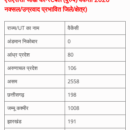
नक्सल/उग्रवाद प्रभावित जिले/क्षेत्र)
राज्य/UT का नाम
वैकेंसी
अंडमान निकोबार
0
आंध्र प्रदेश
80
अरुणाचल प्रदेश
106
असम
2558
छत्तीसगढ़
198
जम्मू कश्मीर
1008
झारखंड
191