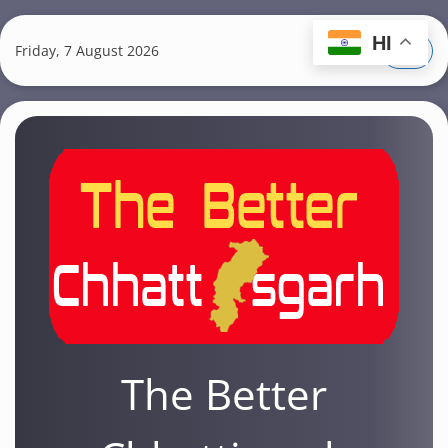
S
k
HI
Friday, 7 August 2026
i
p
t
o
m
a
i
n
c
o
n
t
The Better
e
n
t