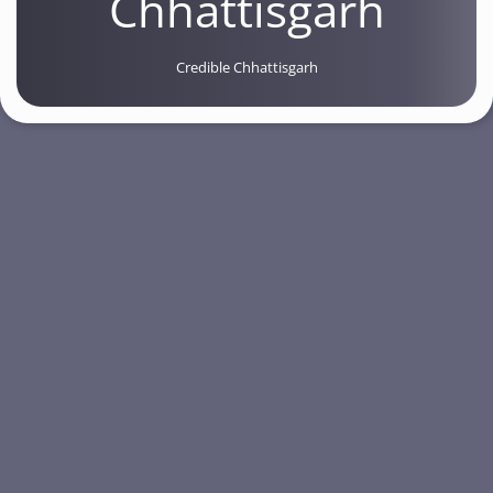
Chhattisgarh
Credible Chhattisgarh