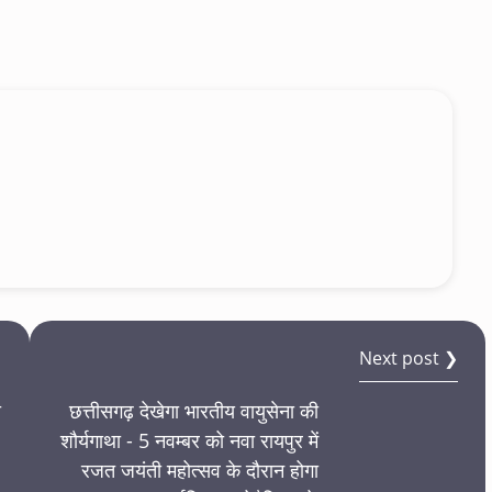
Next post ❯
ा
छत्तीसगढ़ देखेगा भारतीय वायुसेना की
शौर्यगाथा - 5 नवम्बर को नवा रायपुर में
रजत जयंती महोत्सव के दौरान होगा