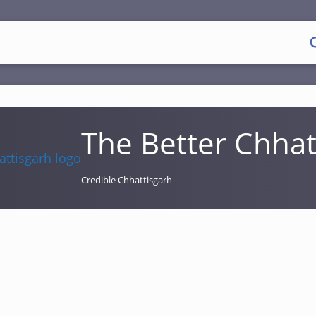
The Better Chhat
Credible Chhattisgarh