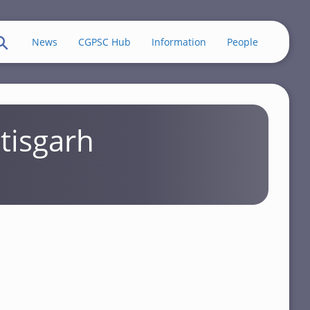
News
CGPSC Hub
Information
People
tisgarh