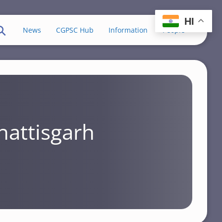
HI
News
CGPSC Hub
Information
People
hattisgarh