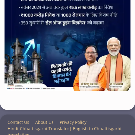
Contact Us
About Us
Privacy Policy
Hindi-Chhattisgarhi Translator| English to Chhattisgarhi
translation