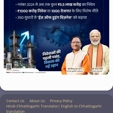
Contact Us
About Us
Privacy Policy
Hindi-Chhattisgarhi Translator| English to Chhattisgarhi
translation