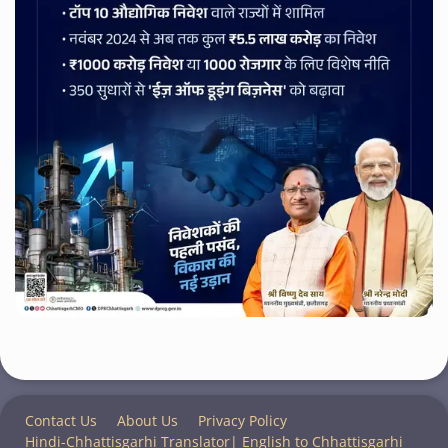
Contact Us
About Us
Privacy Policy
Hindi-Chhattisgarhi Translator| English to Chhattisgarhi