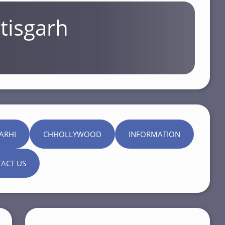
tisgarh
ARHI
CHHOLLYWOOD
INFORMATION
ACT US