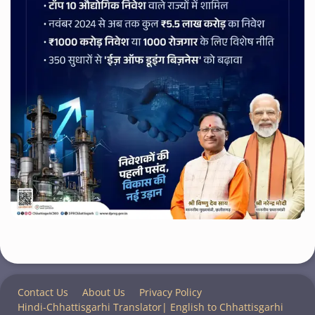
Contact Us
About Us
Privacy Policy
Hindi-Chhattisgarhi Translator| English to Chhattisgarhi