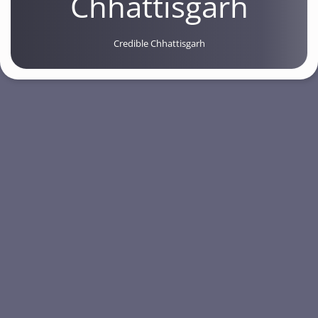
Chhattisgarh
Credible Chhattisgarh