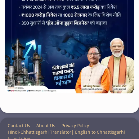
Contact Us
About Us
Privacy Policy
Hindi-Chhattisgarhi Translator| English to Chhattisgarhi
translation