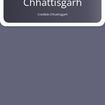
Chhattisgarh
Credible Chhattisgarh