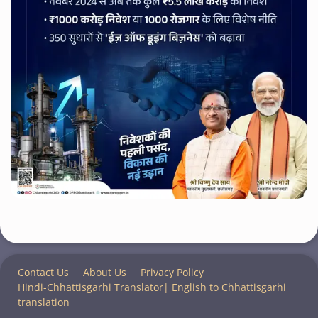
Contact Us
About Us
Privacy Policy
Hindi-Chhattisgarhi Translator| English to Chhattisgarhi
translation