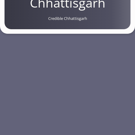
Chhattisgarh
Credible Chhattisgarh