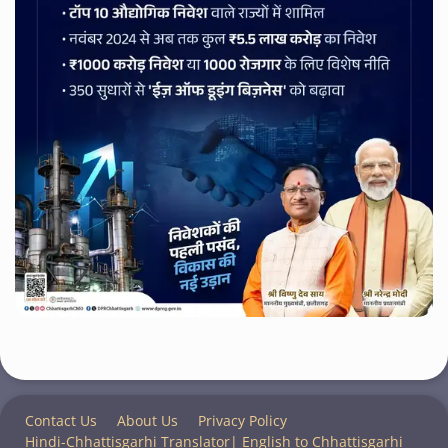
Contact Us
About Us
Privacy Policy
Hindi-Chhattisgarhi Translator| English to Chhattisgarhi