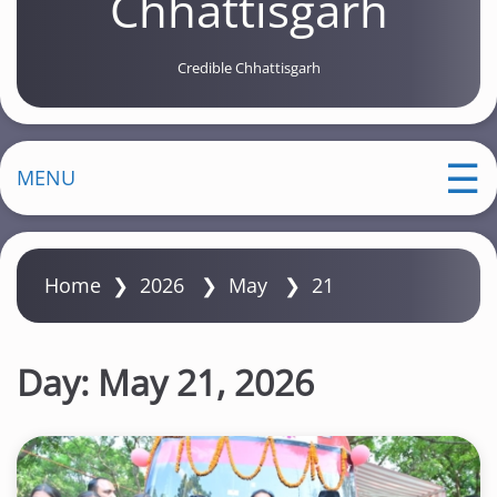
Chhattisgarh
Credible Chhattisgarh
MENU
Home
❯
2026
❯
May
❯
21
Day:
May 21, 2026