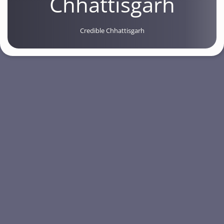
Chhattisgarh
Credible Chhattisgarh