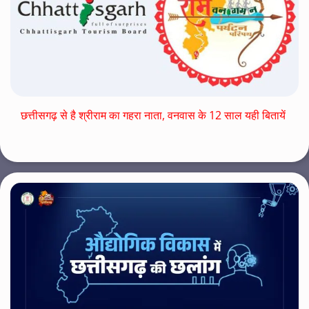
छत्तीसगढ़ से है श्रीराम का गहरा नाता, वनवास के 12 साल यही बितायें