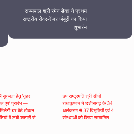
राज्यपाल श्री रमेन डेका ने प्रथम
राष्ट्रीय रोवर-रेंजर जंबूरी का किया
शुभारंभ
ं सुगमता हेतु ‘तुहर
उप राष्ट्रपति श्री सीपी
ल एप’ प्रारंभ —
राधाकृष्णन ने छत्तीसगढ़ के 34
मिलेगी घर बैठे टोकन
अलंकरण से 37 विभूतियों एवं 4
ियों में लंबी कतारों से
संस्थाओं को किया सम्मानित