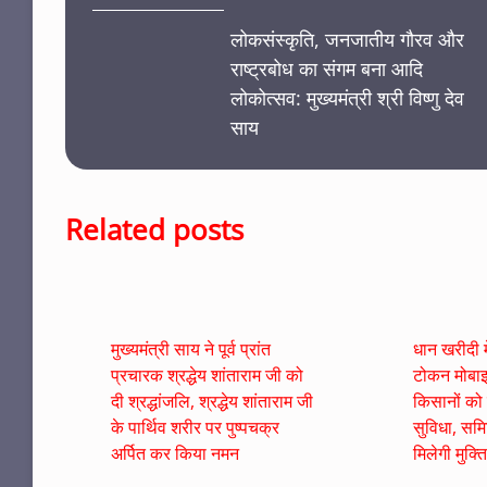
लोकसंस्कृति, जनजातीय गौरव और
राष्ट्रबोध का संगम बना आदि
लोकोत्सव: मुख्यमंत्री श्री विष्णु देव
साय
Related posts
मुख्यमंत्री साय ने पूर्व प्रांत
धान खरीदी मे
प्रचारक श्रद्धेय शांताराम जी को
टोकन मोबाइ
दी श्रद्धांजलि, श्रद्धेय शांताराम जी
किसानों को 
के पार्थिव शरीर पर पुष्पचक्र
सुविधा, समित
अर्पित कर किया नमन
मिलेगी मुक्ति