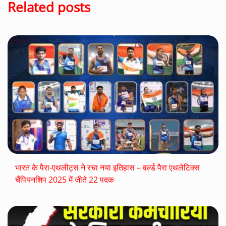
Related posts
भारत के पैरा-एथलीट्स ने रचा नया इतिहास – वर्ल्ड पैरा एथलेटिक्स
चैंपियनशिप 2025 में जीते 22 पदक