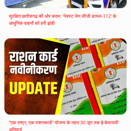
सुरक्षित छत्तीसगढ़ की ओर कदमः ‘नेक्स्ट जेन सीजी डायल-112’ के
आधुनिक वाहनों को हरी झंडी
“एक राष्ट्र, एक राशनकार्ड” योजना के तहत 30 जून तक ई-केवायसी
अनिवार्य